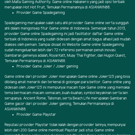
oleh Malta Gaming Authority. Game online Habanero yang jadi opsi terbaik
merupakan Hot Hot Fruit, Temukan Permainannya di ASIANWIN88.
Provider Game Spadegaming
Spadegaming merupakan salah satu ahli provider Game online serta sungguh
ahli dalam mengonsep fitur Game online di Indonesia. Semenjak tahun 2013,
provider Game online Spadegaming ini jadi fasilitator daftar Game online
terbaik di Indonesia yang sudah didesain dengan amat bagus alhasil jadi mudah
diakses oleh pemain. Sampai disaat ini Website Game online Spadegaming
sudah mengeluarkan lebih dari 72 referensi permainan penuh inovasi.
Gambaran gamenya adalah, Royal Katt, Muay Thai Fighter, dan Hugon Quest,
Temukan Permainannya di ASIAWIN88.
Provider Game Joker / Joker gaming
Game online dari provider Joker merupakan Game online Joker123 yang bisa
dibilang amat menarik dan terkenal di golongan para bettor. Game online yang
didesain oleh Joker123 ini mempunyai macam tipe Game online yang memakai
tema bermacam-macam semacam, buah-buahan, symbol keyakinan serta lain
serupanya. Ancient Rome, Talisman, serta Beach Life merupakan Gambaran
Game gacor dari provider Joker gaming, Temukan Permainannya di
ASIANWIN88.
Provider Game Playstar
Reputasi provider Playstar tidak kalah dengan provider lainnya, mempunyai
lebih dari 200 Game online membuat Playstar jadi situs Game online