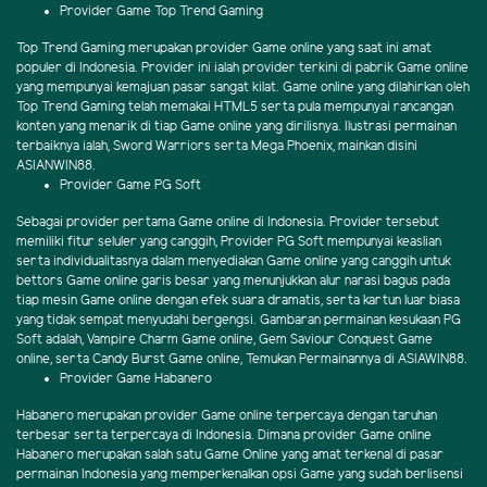
Provider Game Top Trend Gaming
Top Trend Gaming merupakan provider Game online yang saat ini amat
populer di Indonesia. Provider ini ialah provider terkini di pabrik Game online
yang mempunyai kemajuan pasar sangat kilat. Game online yang dilahirkan oleh
Top Trend Gaming telah memakai HTML5 serta pula mempunyai rancangan
konten yang menarik di tiap Game online yang dirilisnya. Ilustrasi permainan
terbaiknya ialah, Sword Warriors serta Mega Phoenix, mainkan disini
ASIANWIN88.
Provider Game PG Soft
Sebagai provider pertama Game online di Indonesia. Provider tersebut
memiliki fitur seluler yang canggih, Provider PG Soft mempunyai keaslian
serta individualitasnya dalam menyediakan Game online yang canggih untuk
bettors Game online garis besar yang menunjukkan alur narasi bagus pada
tiap mesin Game online dengan efek suara dramatis, serta kartun luar biasa
yang tidak sempat menyudahi bergengsi. Gambaran permainan kesukaan PG
Soft adalah, Vampire Charm Game online, Gem Saviour Conquest Game
online, serta Candy Burst Game online, Temukan Permainannya di ASIAWIN88.
Provider Game Habanero
Habanero merupakan provider Game online terpercaya dengan taruhan
terbesar serta terpercaya di Indonesia. Dimana provider Game online
Habanero merupakan salah satu Game Online yang amat terkenal di pasar
permainan Indonesia yang memperkenalkan opsi Game yang sudah berlisensi