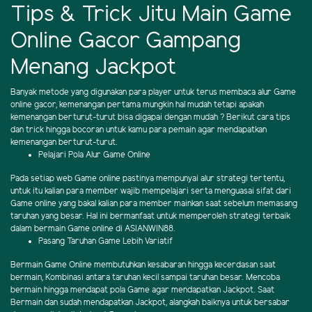
Tips & Trick Jitu Main Game
Online Gacor Gampang
Menang Jackpot
Banyak metode yang digunakan para player untuk terus membaca alur Game
online gacor, kemenangan pertama mungkin hal mudah tetapi apakah
kemenangan berturut-turut bisa digapai dengan mudah ? Berikut cara tips
dan trick hingga bocoran untuk kamu para pemain agar mendapatkan
kemenangan berturut-turut.
Pelajari Pola Alur Game Online
Pada setiap web Game online pastinya mempunyai alur strategi tertentu,
untuk itu kalian para member wajib mempelajari serta menguasai sifat dari
Game online yang bakal kalian para member mainkan saat sebelum memasang
taruhan yang besar. Hal ini bermanfaat untuk memperoleh strategi terbaik
dalam bermain Game online di ASIANWIN88.
Pasang Taruhan Game Lebih Variatif
Bermain Game Online membutuhkan kesabaran hingga kecerdasan saat
bermain, Kombinasi antara taruhan kecil sampai taruhan besar. Mencoba
bermain hingga mendapat pola Game agar mendapatkan Jackpot. Saat
Bermain dan sudah mendapatkan Jackpot, alangkah baiknya untuk bersabar