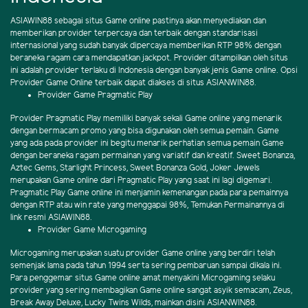
ASIAWIN88 sebagai situs Game online pastinya akan menyediakan dan
memberikan provider terpercaya dan terbaik dengan standarisasi
internasional yang sudah banyak dipercaya memberikan RTP 98% dengan
beraneka ragam cara mendapatkan jackpot. Provider ditampilkan oleh situs
ini adalah provider terlaku di Indonesia dengan banyak jenis Game online. Opsi
Provider Game Online terbaik dapat diakses di situs ASIANWIN88.
Provider Game Pragmatic Play
Provider Pragmatic Play memiliki banyak sekali Game online yang menarik
dengan bermacam promo yang bisa digunakan oleh semua pemain. Game
yang ada pada provider ini begitu menarik perhatian semua pemain Game
dengan beraneka ragam permainan yang variatif dan kreatif. Sweet Bonanza,
Aztec Gems, Starlight Princess, Sweet Bonanza Gold, Joker Jewels
merupakan Game online dari Pragmatic Play yang saat ini lagi digemari.
Pragmatic Play Game online ini menjamin kemenangan pada para pemainnya
dengan RTP atau win rate yang menggapai 98%, Temukan Permainannya di
link resmi ASIAWIN88.
Provider Game Microgaming
Microgaming merupakan suatu provider Game online yang berdiri telah
semenjak lama pada tahun 1994 serta sering pembaruan sampai dikala ini.
Para penggemar situs Game online amat menyakini Microgaming selaku
provider yang sering membagikan Game online sangat asyik semacam, Zeus,
Break Away Deluxe, Lucky Twins Wilds, mainkan disini ASIANWIN88.