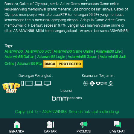
Bonanza, Gates of Olympus, serta Aztec Gems merupakan Game online
kesukaan yang mempunyai grafik menarik juga promo besar lainnya. Gates of
Olympus mempunyai win rate atau RTP kemenangan 98.8% yang membuat
kemenangan terus menuntuk gampang dicapai. Ada pula Game Aztec Gems
mempunyai RTP Default sebesar 97%. Jangan lupa mainkan Game online di
situs ASIANWIN88. Miliki kemenangan jackpot terbesar bersama ASIAWIN88!
Tags:
Asianwin88
|
Asianwin88 Slot
|
Asianwin88 Game Online
|
Asianwin88 Link
|
Asianwin88 Daftar
|
Asianwin88 Login
|
Asianwin88 Gacor
|
Asianwin88 Judi
Online
|
Asianwin88 Rtp
Dukungan Perangkat :
Keamanan Terjamin :
Lisensi :
Copyright © - ASIANWIN88. Seluruh hak cipta dilindungi
BERANDA
DAFTAR
PROMOSI
LIVE CHAT