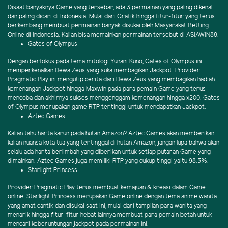
Disaat banyaknya Game yang tersebar, ada 3 permainan yang paling dikenal
dan paling dicari di Indonesia. Mulai dari Grafik hingga fitur-fitur yang terus
berkembang membuat permainan banyak disukai oleh Masyarakat Betting
Online di Indonesia. Kalian bisa memainkan permainan tersebut di ASIAWIN88.
Gates of Olympus
Dengan berfokus pada tema mitologi Yunani Kuno, Gates of Olympus ini
memperkenalkan Dewa Zeus yang suka membagikan Jackpot. Provider
Pragmatic Play ini mengutip cerita dari Dewa Zeus yang membagikan hadiah
kemenangan Jackpot hingga Maxwin pada para pemain Game yang terus
mencoba dan akhirnya sukses menggenggam kemenangan hingga x200. Gates
of Olympus merupakan game RTP tertinggi untuk mendapatkan Jackpot.
Aztec Games
Kalian tahu harta karun pada hutan Amazon? Aztec Games akan memberikan
kalian nuansa kota tua yang tertinggal di hutan Amazon, jangan lupa bahwa akan
selalu ada harta berlimbah yang diberikan untuk setiap putaran Game yang
dimainkan. Aztec Games juga memiliki RTP yang cukup tinggi yaitu 98.3%.
Starlight Princess
Provider Pragmatic Play terus membuat kemajuan & kreasi dalam Game
online. Starlight Princess merupakan Game online dengan tema anime wanita
yang amat cantik dan disukai saat ini, mulai dari tampilan para wanita yang
menarik hingga fitur-fitur hebat lainnya membuat para pemain betah untuk
mencari keberuntungan jackpot pada permainan ini.