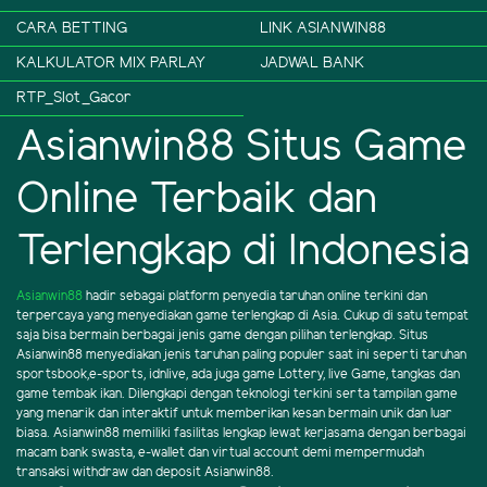
CARA BETTING
LINK ASIANWIN88
KALKULATOR MIX PARLAY
JADWAL BANK
RTP_Slot_Gacor
Asianwin88 Situs Game
Online Terbaik dan
Terlengkap di Indonesia
Asianwin88
hadir sebagai platform penyedia taruhan online terkini dan
terpercaya yang menyediakan game terlengkap di Asia. Cukup di satu tempat
saja bisa bermain berbagai jenis game dengan pilihan terlengkap. Situs
Asianwin88 menyediakan jenis taruhan paling populer saat ini seperti taruhan
sportsbook,e-sports, idnlive, ada juga game Lottery, live Game, tangkas dan
game tembak ikan. Dilengkapi dengan teknologi terkini serta tampilan game
yang menarik dan interaktif untuk memberikan kesan bermain unik dan luar
biasa. Asianwin88 memiliki fasilitas lengkap lewat kerjasama dengan berbagai
macam bank swasta, e-wallet dan virtual account demi mempermudah
transaksi withdraw dan deposit Asianwin88.