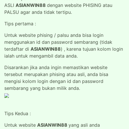
ASLI
ASIANWIN88
dengan website PHISING atau
PALSU agar anda tidak tertipu.
Tips pertama :
Untuk website phising / palsu anda bisa login
menggunakan id dan password sembarang (tidak
terdaftar di
ASIANWIN88
) , karena tujuan kolom login
ialah untuk mengambil data anda.
Disarankan jika anda ingin memastikan website
tersebut merupakan phising atau asli, anda bisa
mengisi kolom login dengan id dan password
sembarang yang bukan milik anda.
Tips Kedua :
Untuk website
ASIANWIN88
yang asli anda